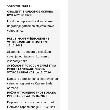
NAJNOVIJE VIJESTI
OBAVJEST IZ UPRAVNOG ODBORA
DVD-A 29.02.2020
U sklopu pripremnih aktivnosti oko
dogradnje garaže za smještaj nove
vatrogasne...
PREUZIMANJE VIŠENAMJENSKE
VATROGASNE AUTOCISTERNE
13.12.2019
Sklapanjem ugovora o smještaju,
čuvanju, održavanju i korištenju
višenamjenske...
SVEČANOST POVODOM ZAVRŠETKA
PROJEKTA NABAVKE NOVOG
VATROGASNOG VOZILA 15.07.20
Danas je u prostorijama Dobrovoljnog
vatrogasnog društva Općine Brela
održana...
POŽAR OTVORENOG PROSTORA NA
PREDJELU NOVACI 27.04.2020
Dojava o požaru u Novacima iznad
Ćerovice zaprimljena je u 16.45 sati.