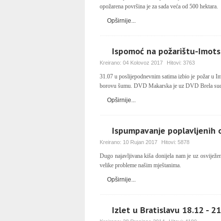
opožarena površina je za sada veća od 500 hektara.
Opširnije...
Ispomoć na požarištu-Imots
Kreirano:
04 Kolovoz 2017
Hitovi:
3763
31.07 u poslijepodnevnim satima izbio je požar u Im
borovu šumu. DVD Makarska je uz DVD Brela sudjel
Opširnije...
Ispumpavanje poplavljenih 
Kreirano:
10 Rujan 2017
Hitovi:
5878
Dugo najavljivana kiša donijela nam je uz osviježenj
velike probleme našim mještanima.
Opširnije...
Izlet u Bratislavu 18.12 - 2