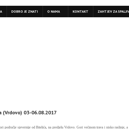
LA
DOBRO JE ZNATI
O NAMA
KONTAKT
ZAHTJEV ZA SPALJI
a (Vrdovo) 03-06.08.2017
ori područje sjevernije od Bitelića, na predjelu Vrdovo. Gori većinom trava i nisko raslinje, a