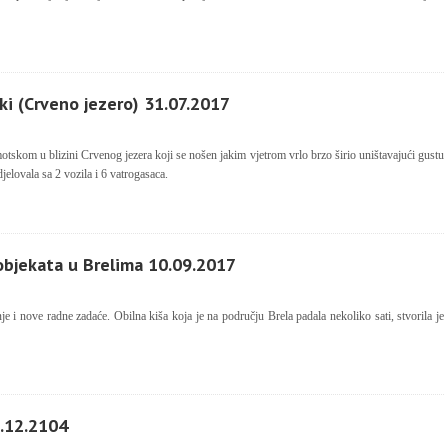
ki (Crveno jezero) 31.07.2017
otskom u blizini Crvenog jezera koji se nošen jakim vjetrom vrlo brzo širio uništavajući gustu
ovala sa 2 vozila i 6 vatrogasaca.
objekata u Brelima 10.09.2017
e i nove radne zadaće. Obilna kiša koja je na području Brela padala nekoliko sati, stvorila je
1.12.2104