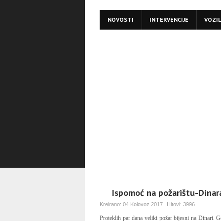
NOVOSTI
INTERVENCIJE
VOZI
Ispomoć na požarištu-Dinar
Kreirano:
04 Kolovoz 2017
Hitovi:
3996
Proteklih par dana veliki požar bijesni na Dinari. G