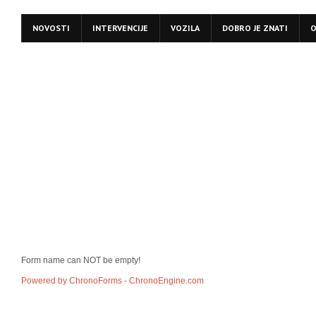
NOVOSTI
INTERVENCIJE
VOZILA
DOBRO JE ZNATI
O
Form name can NOT be empty!
Powered by ChronoForms - ChronoEngine.com