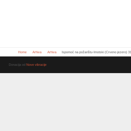
Home
Arhiva
Arhiva
Ispomoć na požarištu-Imotski (Crveno jezero) 3
Donacija od
Nove vibracije