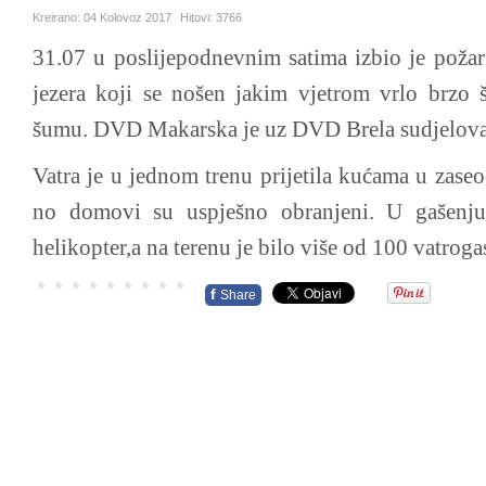
Kreirano:
04 Kolovoz 2017
Hitovi:
3766
31.07 u poslijepodnevnim satima izbio je poža
jezera koji se nošen jakim vjetrom vrlo brzo š
šumu. DVD Makarska je uz DVD Brela sudjelovala 
Vatra je u jednom trenu prijetila kućama u zaseoc
no domovi su uspješno obranjeni. U gašenj
helikopter,a na terenu je bilo više od 100 vatroga
f
Share