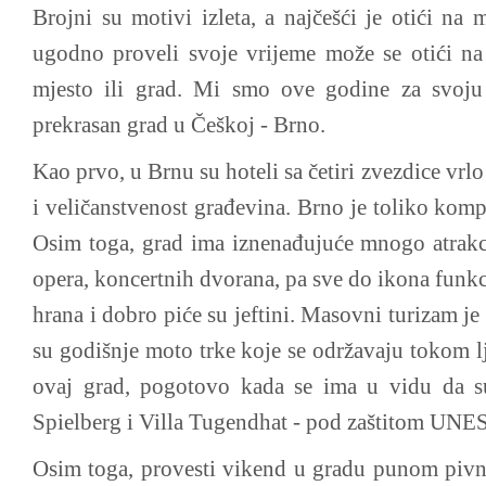
Brojni su motivi izleta, a najčešći je otići na m
ugodno proveli svoje vrijeme može se otići na k
mjesto ili grad. Mi smo ove godine za svoju 
prekrasan grad u Češkoj - Brno.
Kao prvo, u Brnu su hoteli sa četiri zvezdice vrl
i veličanstvenost građevina. Brno je toliko komp
Osim toga, grad ima iznenađujuće mnogo atrakci
opera, koncertnih dvorana, pa sve do ikona funkc
hrana i dobro piće su jeftini. Masovni turizam je
su godišnje moto trke koje se održavaju tokom lje
ovaj grad, pogotovo kada se ima u vidu da su
Spielberg i Villa Tugendhat - pod zaštitom UNE
Osim toga, provesti vikend u gradu punom pivni