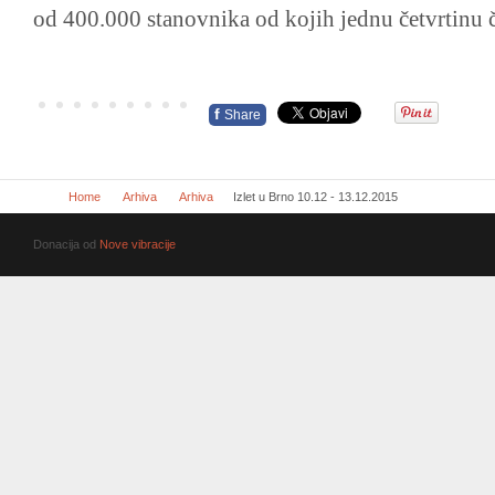
od 400.000 stanovnika od kojih jednu četvrtinu či
f
Share
Home
Arhiva
Arhiva
Izlet u Brno 10.12 - 13.12.2015
Donacija od
Nove vibracije