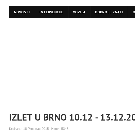
NOVOSTI
INTERVENCIJE
VOZILA
DOBRO JE ZNATI
O
IZLET U BRNO 10.12 - 13.12.2
Kreirano:
18 Prosinac 2015
Hitovi:
5345