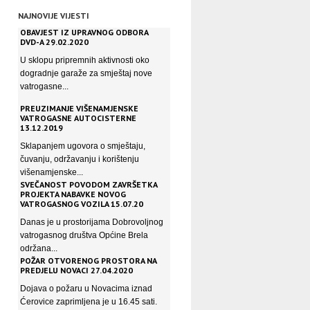
NAJNOVIJE VIJESTI
OBAVJEST IZ UPRAVNOG ODBORA
DVD-A 29.02.2020
U sklopu pripremnih aktivnosti oko
dogradnje garaže za smještaj nove
vatrogasne...
PREUZIMANJE VIŠENAMJENSKE
VATROGASNE AUTOCISTERNE
13.12.2019
Sklapanjem ugovora o smještaju,
čuvanju, održavanju i korištenju
višenamjenske...
SVEČANOST POVODOM ZAVRŠETKA
PROJEKTA NABAVKE NOVOG
VATROGASNOG VOZILA 15.07.20
Danas je u prostorijama Dobrovoljnog
vatrogasnog društva Općine Brela
održana...
POŽAR OTVORENOG PROSTORA NA
PREDJELU NOVACI 27.04.2020
Dojava o požaru u Novacima iznad
Ćerovice zaprimljena je u 16.45 sati.