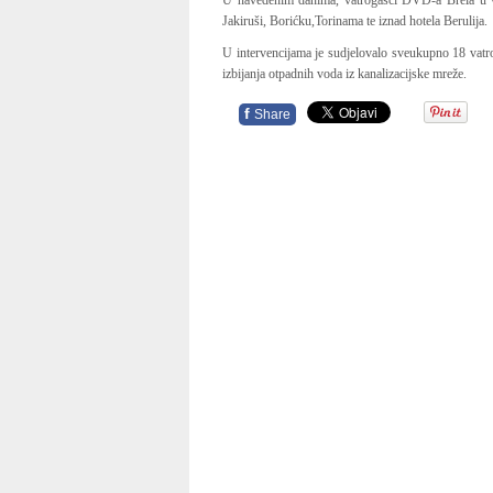
U navedenim danima, vatrogasci DVD-a Brela u više
Jakiruši, Borićku,Torinama te iznad hotela Berulija.
U intervencijama je sudjelovalo sveukupno 18 vatroga
izbijanja otpadnih voda iz kanalizacijske mreže.
f
Share