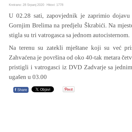
Kreirano:
28 Srpanj 2020
Hitovi:
1778
U 02.28 sati, zapovjednik je zaprimio dojav
Gornjim Brelima na predjelu Škrabići. Na mjest
stigla su tri vatrogasca sa jednom autocisternom.
Na terenu su zatekli mještane koji su već pri
Zahvaćena je površina od oko 40-tak metara četv
pristigli i vatrogasci iz DVD Zadvarje sa jedni
ugašen u 03.00
f
Share