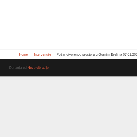
Home
Intervencije
Požar otvorenog prostora u Gornjim Brelima 07.01.20
Donacija od
Nove vibracije