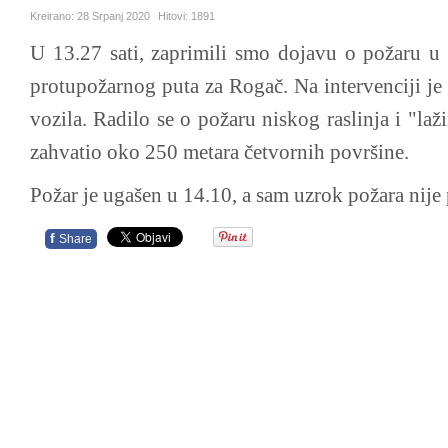
Kreirano:
28 Srpanj 2020
Hitovi:
1891
U 13.27 sati, zaprimili smo dojavu o požaru u
protupožarnog puta za Rogač. Na intervenciji je
vozila. Radilo se o požaru niskog raslinja i "laž
zahvatio oko 250 metara četvornih površine.
Požar je ugašen u 14.10, a sam uzrok požara nije
f
Share