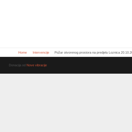
Home
Intervencije
Požar otvorenog prostora na predjelu Loznica 20.10.
Donacija od
Nove vibracije