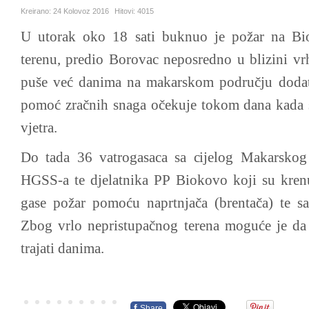
Kreirano:
24 Kolovoz 2016
Hitovi:
4015
U utorak oko 18 sati buknuo je požar na Bi
terenu, predio Borovac neposredno u blizini vr
puše već danima na makarskom području dodatn
pomoć zračnih snaga očekuje tokom dana kada s
vjetra.
Do tada 36 vatrogasaca sa cijelog Makarskog 
HGSS-a te djelatnika PP Biokovo koji su krenul
gase požar pomoću naprtnjača (brentača) te sa
Zbog vrlo nepristupačnog terena moguće je da ć
trajati danima.
f
Share