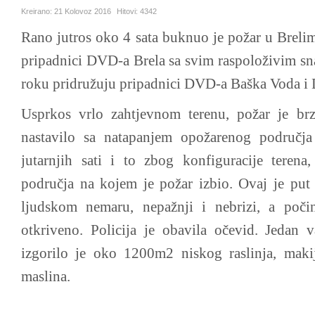
Kreirano:
21 Kolovoz 2016
Hitovi:
4342
Rano jutros oko 4 sata buknuo je požar u Brelim
pripadnici DVD-a Brela sa svim raspoloživim sn
roku pridružuju pripadnici DVD-a Baška Voda 
Usprkos vrlo zahtjevnom terenu, požar je brz
nastavilo sa natapanjem opožarenog područja
jutarnjih sati i to zbog konfiguracije teren
područja na kojem je požar izbio. Ovaj je put 
ljudskom nemaru, nepažnji i nebrizi, a počini
otkriveno. Policija je obavila očevid. Jedan v
izgorilo je oko 1200m2 niskog raslinja, maki
maslina.