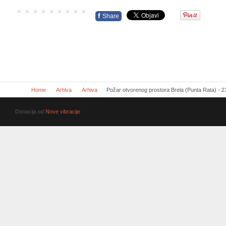
f
Share
Home
Arhiva
Arhiva
Požar otvorenog prostora Brela (Punta Rata) - 2
Donacija od
Nove vibracije