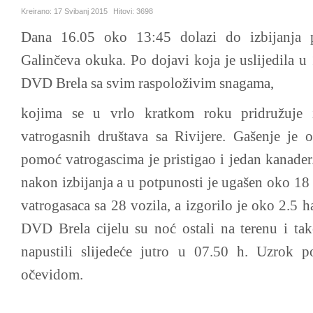
Kreirano:
17 Svibanj 2015
Hitovi:
3698
Dana 16.05 oko 13:45 dolazi do izbijanja 
Galinčeva okuka. Po dojavi koja je uslijedila u 
DVD Brela sa svim raspoloživim snagama,
kojima se u vrlo kratkom roku pridružuje i
vatrogasnih društava sa Rivijere. Gašenje je 
pomoć vatrogascima je pristigao i jedan kanader.
nakon izbijanja a u potpunosti je ugašen oko 18
vatrogasaca sa 28 vozila, a izgorilo je oko 2.5 
DVD Brela cijelu su noć ostali na terenu i tak
napustili slijedeće jutro u 07.50 h. Uzrok p
očevidom.