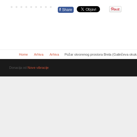
f
Share
Home
Arhiva
Arhiva
Požar otvorenog prostora Brela (Galinčeva okuk
Donacija od
Nove vibracije