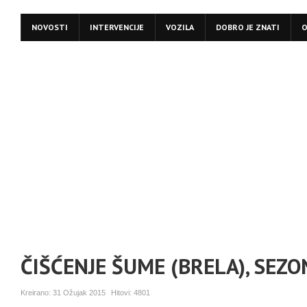
NOVOSTI
INTERVENCIJE
VOZILA
DOBRO JE ZNATI
O
ČIŠĆENJE ŠUME (BRELA), SEZ
Kreirano:
31 Ožujak 2015
Hitovi:
4801