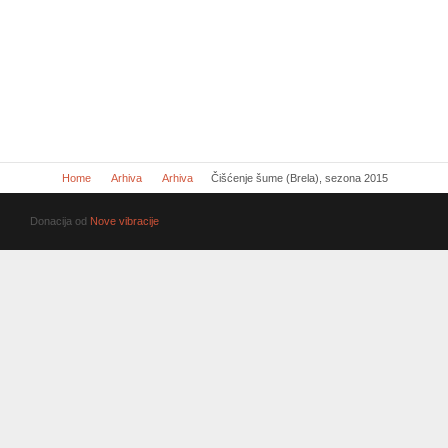
Home
Arhiva
Arhiva
Čišćenje šume (Brela), sezona 2015
Donacija od
Nove vibracije