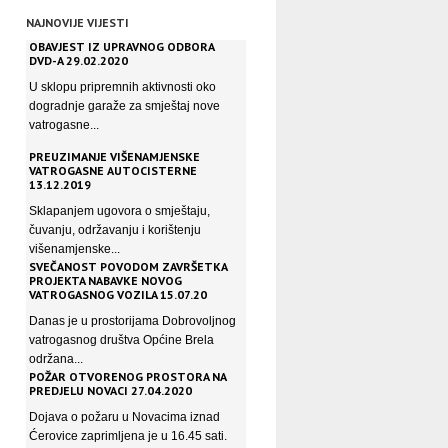
NAJNOVIJE VIJESTI
OBAVJEST IZ UPRAVNOG ODBORA
DVD-A 29.02.2020
U sklopu pripremnih aktivnosti oko
dogradnje garaže za smještaj nove
vatrogasne...
PREUZIMANJE VIŠENAMJENSKE
VATROGASNE AUTOCISTERNE
13.12.2019
Sklapanjem ugovora o smještaju,
čuvanju, održavanju i korištenju
višenamjenske...
SVEČANOST POVODOM ZAVRŠETKA
PROJEKTA NABAVKE NOVOG
VATROGASNOG VOZILA 15.07.20
Danas je u prostorijama Dobrovoljnog
vatrogasnog društva Općine Brela
održana...
POŽAR OTVORENOG PROSTORA NA
PREDJELU NOVACI 27.04.2020
Dojava o požaru u Novacima iznad
Ćerovice zaprimljena je u 16.45 sati.