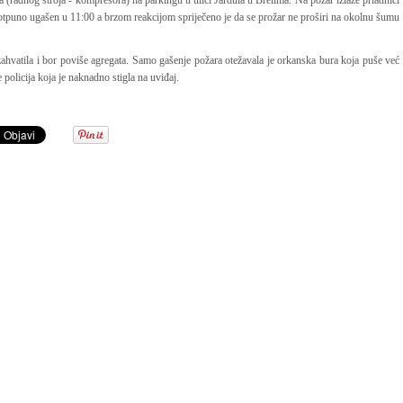
(radnog stroja - kompresora) na parkingu u ulici Jardula u Brelima. Na požar izlaze priadnici
potpuno ugašen u 11:00 a brzom reakcijom spriječeno je da se prožar ne proširi na okolnu šumu
 zahvatila i bor poviše agregata. Samo gašenje požara otežavala je orkanska bura koja puše već
 policija koja je naknadno stigla na uviđaj.