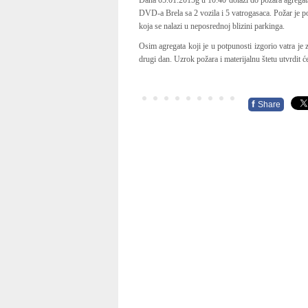
Dana 05.01.2015g u 10:40 dolazi do požara agregata 
DVD-a Brela sa 2 vozila i 5 vatrogasaca. Požar je 
koja se nalazi u neposrednoj blizini parkinga.
Osim agregata koji je u potpunosti izgorio vatra je
drugi dan. Uzrok požara i materijalnu štetu utvrdit će
f
Share