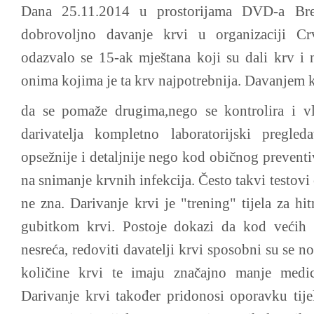
Dana 25.11.2014 u prostorijama DVD-a Bre
dobrovoljno davanje krvi u organizaciji Crv
odazvalo se 15-ak mještana koji su dali krv i 
onima kojima je ta krv najpotrebnija. Davanjem 
da se pomaže drugima,nego se kontrolira i vl
darivatelja kompletno laboratorijski pregled
opsežnije i detaljnije nego kod običnog preventi
na snimanje krvnih infekcija. Često takvi testovi
ne zna. Darivanje krvi je "trening" tijela za hi
gubitkom krvi. Postoje dokazi da kod većih 
nesreća, redoviti davatelji krvi sposobni su se n
količine krvi te imaju značajno manje medic
Darivanje krvi također pridonosi oporavku tije