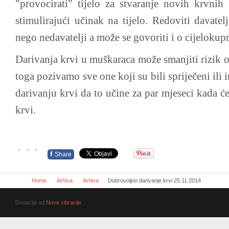
"provocirati" tijelo za stvaranje novih krvnih 
stimulirajući učinak na tijelo. Redoviti davatel
nego nedavatelji a može se govoriti i o cijelok
Darivanja krvi u muškaraca može smanjiti rizik od
toga pozivamo sve one koji su bili spriječeni ili 
darivanju krvi da to učine za par mjeseci kada ć
krvi.
f
Share
Home
Arhiva
Arhiva
Dobrovoljno darivanje krvi 25.11.2014
Donacija od
Nove vibracije