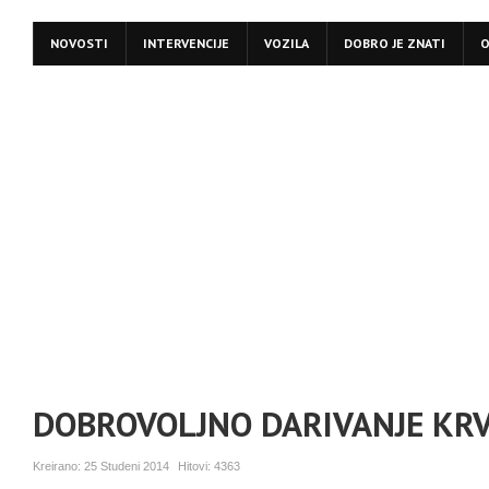
NOVOSTI
INTERVENCIJE
VOZILA
DOBRO JE ZNATI
O
DOBROVOLJNO DARIVANJE KRV
Kreirano:
25 Studeni 2014
Hitovi:
4363