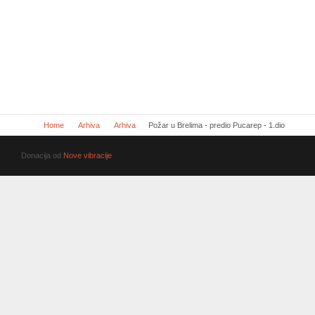
Home
Arhiva
Arhiva
Požar u Brelima - predio Pucarep - 1.dio
Donacija od
Nove vibracije