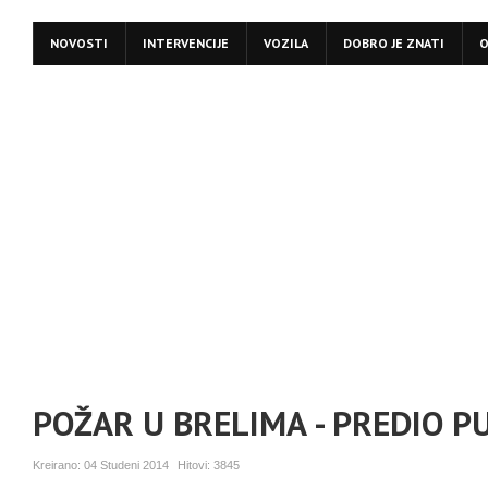
NOVOSTI
INTERVENCIJE
VOZILA
DOBRO JE ZNATI
O
POŽAR U BRELIMA - PREDIO PU
Kreirano:
04 Studeni 2014
Hitovi:
3845