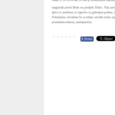
Dana 15.10.2014 oko 20 sati je na autobusu buknuo p
magistrali pored Brela na predjelu Dubci. Nije po
djecu iz autobusa, te započeo sa gašenjem požara, a 
Policijskim očevidom bi se trebao utvrditi točan 
prometnim trakom, naizmjenično.
f
Share