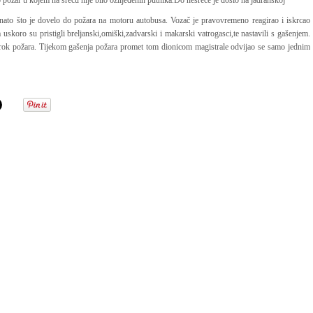
ožar u kojem na sreću nije bilo ozlijeđenih putnika.Do nesreće je došlo na jadranskoj
znato što je dovelo do požara na motoru autobusa. Vozač je pravovremeno reagirao i iskrcao
uskoro su pristigli breljanski,omiški,zadvarski i makarski vatrogasci,te nastavili s gašenjem.
uzrok požara. Tijekom gašenja požara promet tom dionicom magistrale odvijao se samo jednim