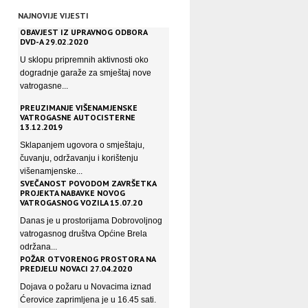
NAJNOVIJE VIJESTI
OBAVJEST IZ UPRAVNOG ODBORA
DVD-A 29.02.2020
U sklopu pripremnih aktivnosti oko
dogradnje garaže za smještaj nove
vatrogasne...
PREUZIMANJE VIŠENAMJENSKE
VATROGASNE AUTOCISTERNE
13.12.2019
Sklapanjem ugovora o smještaju,
čuvanju, održavanju i korištenju
višenamjenske...
SVEČANOST POVODOM ZAVRŠETKA
PROJEKTA NABAVKE NOVOG
VATROGASNOG VOZILA 15.07.20
Danas je u prostorijama Dobrovoljnog
vatrogasnog društva Općine Brela
održana...
POŽAR OTVORENOG PROSTORA NA
PREDJELU NOVACI 27.04.2020
Dojava o požaru u Novacima iznad
Ćerovice zaprimljena je u 16.45 sati.