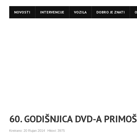
NOVOSTI
INTERVENCIJE
VOZILA
DOBRO JE ZNATI
O
60. GODIŠNJICA DVD-A PRIMO
Kreirano:
20 Rujan 2014
Hitovi:
3975