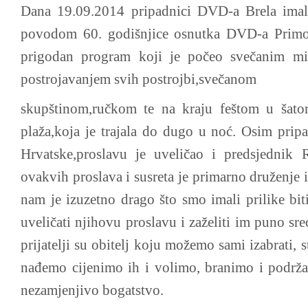
Dana 19.09.2014 pripadnici DVD-a Brela imali
povodom 60. godišnjice osnutka DVD-a Primošt
prigodan program koji je počeo svečanim m
postrojavanjem svih postrojbi,svečanom
skupštinom,ručkom te na kraju feštom u šato
plaža,koja je trajala do dugo u noć. Osim prip
Hrvatske,proslavu je uveličao i predsjednik 
ovakvih proslava i susreta je primarno druženje 
nam je izuzetno drago što smo imali prilike bi
uveličati njihovu proslavu i zaželiti im puno sre
prijatelji su obitelj koju možemo sami izabrati, 
nađemo cijenimo ih i volimo, branimo i podržav
nezamjenjivo bogatstvo.