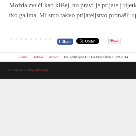
Možda zvuči kao klišej, no pravi je prijatelj rijetk
tko ga ima. Mi smo takvo prijateljstvo pronašli 
f
Share
Home
Arhiva
Arhiva
60. godišnjica DVD-a Primošten 19.09.2014
Donacija od
Nove vibracije