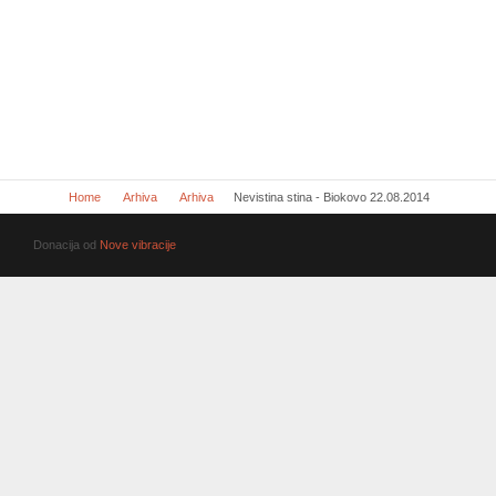
Home
Arhiva
Arhiva
Nevistina stina - Biokovo 22.08.2014
Donacija od
Nove vibracije