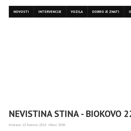
NOVOSTI
INTERVENCIJE
VOZILA
DOBRO JE ZNATI
O
NEVISTINA STINA - BIOKOVO 2
Kreirano:
22 Kolovoz 2014
Hitovi:
3598