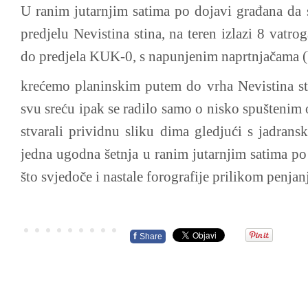
U ranim jutarnjim satima po dojavi građana da 
predjelu Nevistina stina, na teren izlazi 8 vatro
do predjela KUK-0, s napunjenim naprtnjačama 
krećemo planinskim putem do vrha Nevistina sti
svu sreću ipak se radilo samo o nisko spuštenim 
stvarali prividnu sliku dima gledjući s jadranske
jedna ugodna šetnja u ranim jutarnjim satima p
što svjedoče i nastale forografije prilikom penjan
f
Share