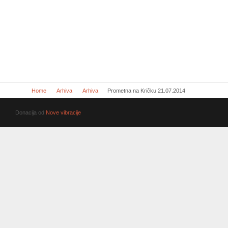
Home
Arhiva
Arhiva
Prometna na Kričku 21.07.2014
Donacija od
Nove vibracije