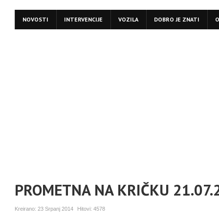
NOVOSTI
INTERVENCIJE
VOZILA
DOBRO JE ZNATI
O
PROMETNA NA KRIČKU 21.07.
Kreirano:
23 Srpanj 2014
Hitovi:
4578