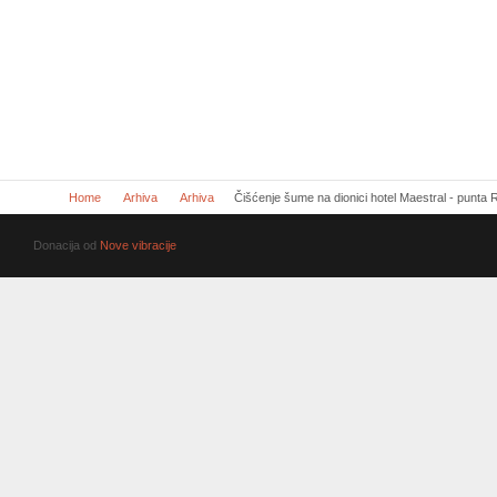
Home
Arhiva
Arhiva
Čišćenje šume na dionici hotel Maestral - punta 
Donacija od
Nove vibracije