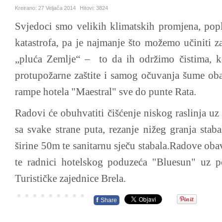
Kreirano:
27 Veljača 2014
Hitovi:
3824
Svjedoci smo velikih klimatskih promjena, popl
katastrofa, pa je najmanje što možemo učiniti 
„pluća Zemlje“ – to da ih održimo čistima, 
protupožarne zaštite i samog očuvanja šume oba
rampe hotela "Maestral" sve do punte Rata.
Radovi će obuhvatiti čišćenje niskog raslinja u
sa svake strane puta, rezanje nižeg granja stab
širine 50m te sanitarnu sječu stabala.Radove ob
te radnici hotelskog poduzeća "Bluesun" uz p
Turističke zajednice Brela.
f
Share