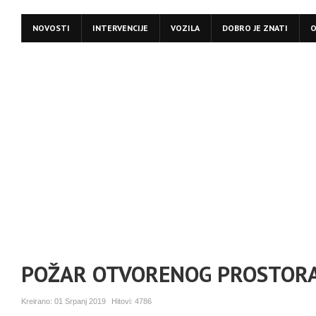
NOVOSTI
INTERVENCIJE
VOZILA
DOBRO JE ZNATI
O
POŽAR OTVORENOG PROSTORA
Kreirano:
01 Srpanj 2019
Hitovi:
4786