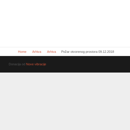
Home
Arhiva
Arhiva
Požar otvorenog prostora 09.12.2018
Donacija od
Nove vibracije