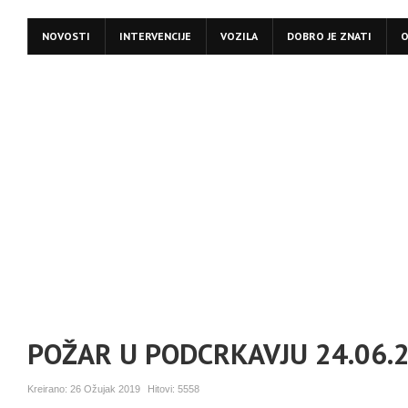
NOVOSTI
INTERVENCIJE
VOZILA
DOBRO JE ZNATI
O
POŽAR U PODCRKAVJU 24.06.
Kreirano:
26 Ožujak 2019
Hitovi:
5558