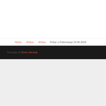
Home
Arhiva
Arhiva
Požar u Podcrkavju 24.06.2018
Donacija od
Nove vibracije