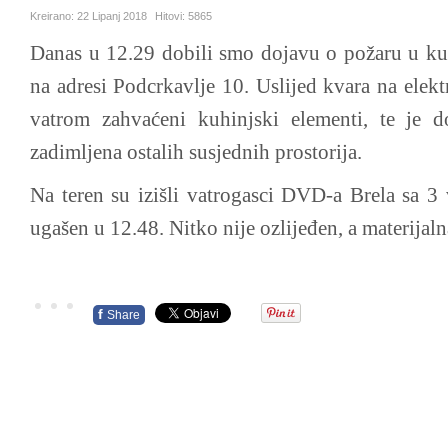
Kreirano:
22 Lipanj 2018
Hitovi:
5865
Danas u 12.29 dobili smo dojavu o požaru u kuh
na adresi Podcrkavlje 10. Uslijed kvara na elektr
vatrom zahvaćeni kuhinjski elementi, te je d
zadimljena ostalih susjednih prostorija.
Na teren su izišli vatrogasci DVD-a Brela sa 3 
ugašen u 12.48. Nitko nije ozlijeđen, a materijaln
f
Share