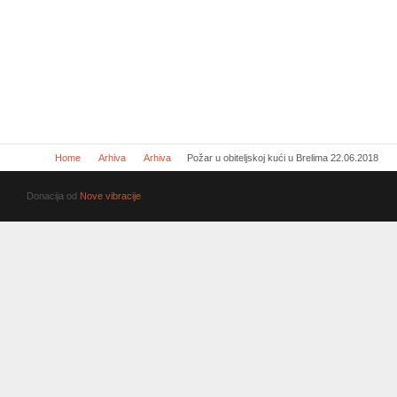
Home
Arhiva
Arhiva
Požar u obiteljskoj kući u Brelima 22.06.2018
Donacija od
Nove vibracije