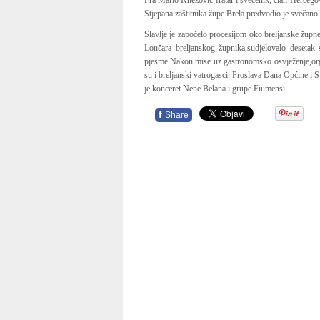
Fra Mario Knezović fratar i svećenik, član Hercego
Stjepana zaštitnika župe Brela predvodio je svečano 
Slavlje je započelo procesijom oko breljanske župne
Lončara breljanskog župnika,sudjelovalo desetak s
pjesme.Nakon mise uz gastronomsko osvježenje,orga
su i breljanski vatrogasci. Proslava Dana Općine i S
je konceret Nene Belana i grupe Fiumensi.
f
Share