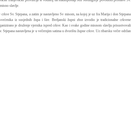
vačke franjevačke provincije te voditelj na Radiopostaji Mir Međugorje povodom proslave Sv.
misno slavlje.
 crkve Sv. Stjepana, a zatim je nastavljeno Sv misom, na kojoj je uz fra Marija i don Stjepana
većenika iz susjednih župa i šire. Breljanski župni zbor izvodio je tradicionalne crkvene
nizirano je druženje vjernika ispred crkve. Kao i svake godine misnom slavlju prisustvovali
v. Stjepana nastavljena je u večernjim satima u dvorištu župne crkve. Uz ribarsku večer održan