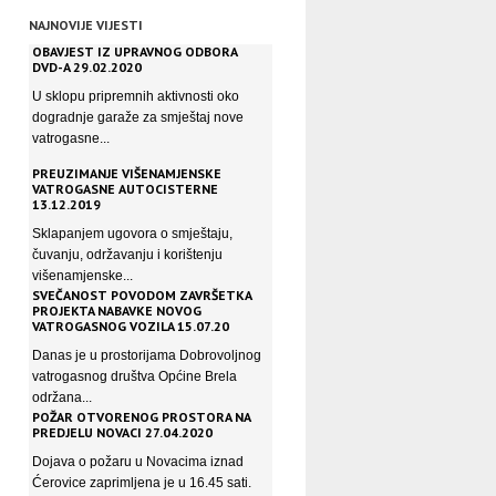
NAJNOVIJE VIJESTI
OBAVJEST IZ UPRAVNOG ODBORA
DVD-A 29.02.2020
U sklopu pripremnih aktivnosti oko
dogradnje garaže za smještaj nove
vatrogasne...
PREUZIMANJE VIŠENAMJENSKE
VATROGASNE AUTOCISTERNE
13.12.2019
Sklapanjem ugovora o smještaju,
čuvanju, održavanju i korištenju
višenamjenske...
SVEČANOST POVODOM ZAVRŠETKA
PROJEKTA NABAVKE NOVOG
VATROGASNOG VOZILA 15.07.20
Danas je u prostorijama Dobrovoljnog
vatrogasnog društva Općine Brela
održana...
POŽAR OTVORENOG PROSTORA NA
PREDJELU NOVACI 27.04.2020
Dojava o požaru u Novacima iznad
Ćerovice zaprimljena je u 16.45 sati.