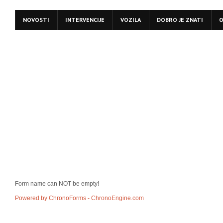
NOVOSTI
INTERVENCIJE
VOZILA
DOBRO JE ZNATI
O
Form name can NOT be empty!
Powered by ChronoForms - ChronoEngine.com