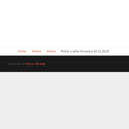
Home
Arhiva
Arhiva
Požar u lučici Krvavica 02.11.2018.
Donacija od
Nove vibracije