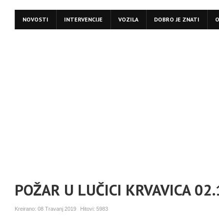
NOVOSTI
INTERVENCIJE
VOZILA
DOBRO JE ZNATI
O
POŽAR U LUČICI KRVAVICA 02.
Kreirano:
08 Travanj 2019
Hitovi:
5983