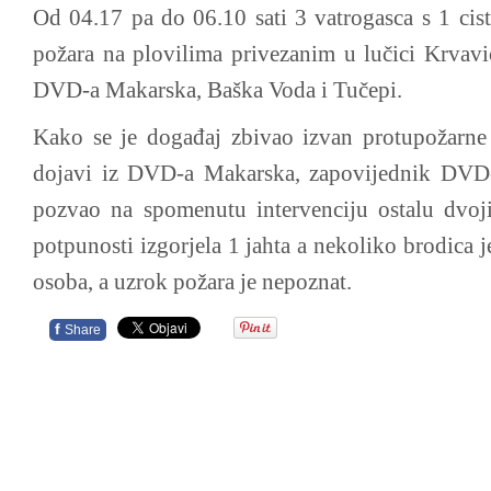
Od 04.17 pa do 06.10 sati 3 vatrogasca s 1 cis
požara na plovilima privezanim u lučici Krvavi
DVD-a Makarska, Baška Voda i Tučepi.
Kako se je događaj zbivao izvan protupožarne 
dojavi iz DVD-a Makarska, zapovijednik DVD-a
pozvao na spomenutu intervenciju ostalu dvoj
potpunosti izgorjela 1 jahta a nekoliko brodica j
osoba, a uzrok požara je nepoznat.
f
Share