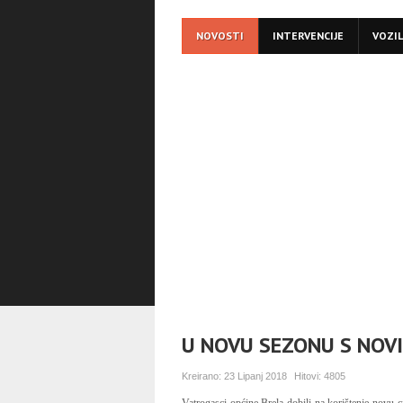
NOVOSTI
INTERVENCIJE
VOZI
U NOVU SEZONU S NOV
Kreirano:
23 Lipanj 2018
Hitovi:
4805