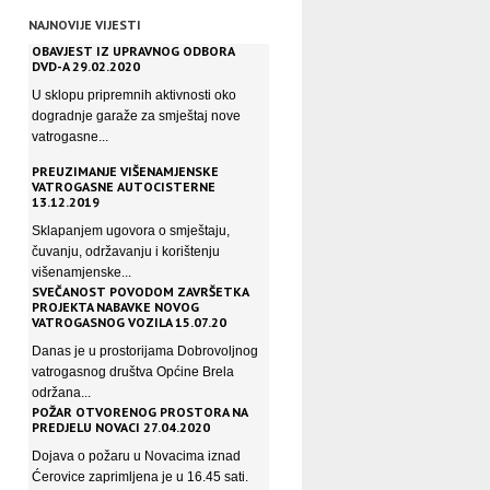
NAJNOVIJE VIJESTI
OBAVJEST IZ UPRAVNOG ODBORA
DVD-A 29.02.2020
U sklopu pripremnih aktivnosti oko
dogradnje garaže za smještaj nove
vatrogasne...
PREUZIMANJE VIŠENAMJENSKE
VATROGASNE AUTOCISTERNE
13.12.2019
Sklapanjem ugovora o smještaju,
čuvanju, održavanju i korištenju
višenamjenske...
SVEČANOST POVODOM ZAVRŠETKA
PROJEKTA NABAVKE NOVOG
VATROGASNOG VOZILA 15.07.20
Danas je u prostorijama Dobrovoljnog
vatrogasnog društva Općine Brela
održana...
POŽAR OTVORENOG PROSTORA NA
PREDJELU NOVACI 27.04.2020
Dojava o požaru u Novacima iznad
Ćerovice zaprimljena je u 16.45 sati.