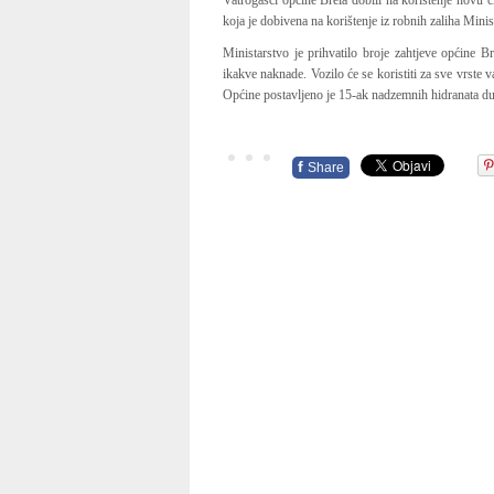
Vatrogasci općine Brela dobili na korištenje novu
koja je dobivena na korištenje iz robnih zaliha Mini
Ministarstvo je prihvatilo broje zahtjeve općine 
ikakve naknade. Vozilo će se koristiti za sve vrste v
Općine postavljeno je 15-ak nadzemnih hidranata duž
f
Share