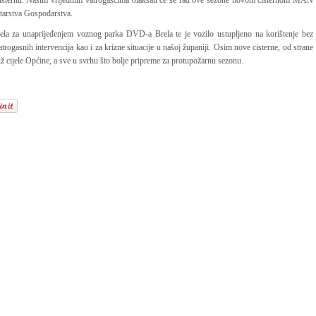
 cisternu. Našim vrijednim vatrogascima olakšati će se rad ove sezone novom cisternom MAN
starstva Gospodarstva.
Brela za unaprijeđenjem voznog parka DVD-a Brela te je vozilo ustupljeno na korištenje bez
atrogasnih intervencija kao i za krizne situacije u našoj županiji. Osim nove cisterne, od strane
 cijele Općine, a sve u svrhu što bolje pripreme za protupožarnu sezonu.